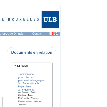
propos de DI-fusion
|
Contact
|
Documents en relation
DI-fusion
Combinatorial
-
generation via
permutation languages.
VII. Supersolvable
hyperplane
arrangements
par Brenner, Sofia ,
Cardinal, Jean ,
McConville, Thomas ,
Merino, Arturo , Mütze,
Torsten