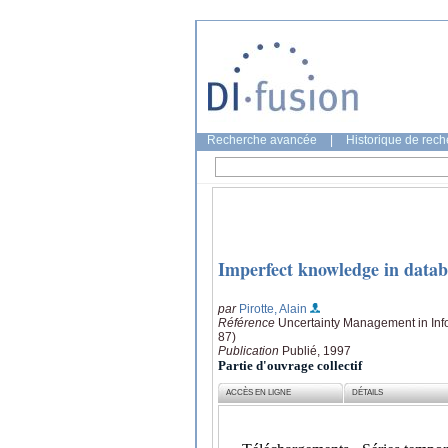
Recherche avancée
|
Historique de rec
Imperfect knowledge in datab
par
Pirotte, Alain
Référence
Uncertainty Management in Inf
87)
Publication
Publié, 1997
Partie d'ouvrage collectif
ACCÈS EN LIGNE
DÉTAILS