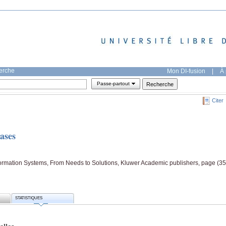
herche
Mon DI-fusion
|
À 
Passe-partout
Citer
ases
ormation Systems, From Needs to Solutions, Kluwer Academic publishers, page (35
STATISTIQUES