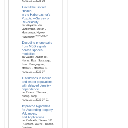
2026-05
Publication
Unveil the Secret
Hidden
in the Haberdasher’s
Puzzle: —Survey on
Reversibility—
par Akiyama, Jin ,
Langerman, Stefan ,
Matsunaga, Kiyoko
2026-03-01
Publication
Decoding phone pairs
from MEG signals
across speech
modalities
par Zuazo, Xabier de ,
Navas, Eva , Saratxaga,
Ibon , Bourguignon,
Mathieu , Molinaro, N.
2026-07
Publication
Oscillations in marine
and insect populations
with delayed density-
dependence
par Erneux, Thomas ,
Kuang, Yang
2026-07-01
Publication
Improved Algorithms
for Ascending Isogeny
Volcanoes,
and Applications
par Galbraith, Steven S.D.
, Gilchrist, Valerie , Robert,