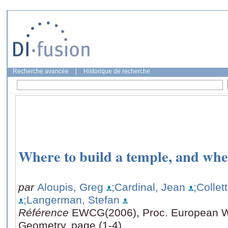
Recherche avancée
|
Historique de recherche
Where to build a temple, and wher
par
Aloupis, Greg
;Cardinal, Jean
;Collet
;Langerman, Stefan
Référence
EWCG(2006), Proc. European W
Geometry, page (1-4)