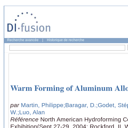
Recherche avancée
|
Historique de recherche
Warm Forming of Aluminum Allo
par
Martin, Philippe
;Baragar, D.
;Godet, St
W.
;Luo, Alan
Référence
North American Hydroforming C
Exhibition(Sept 27-29, 2004: Rockford, IL,