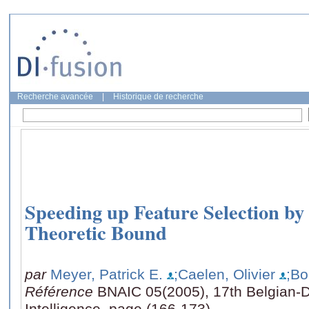
Recherche avancée
|
Historique de recherche
Speeding up Feature Selection by
Theoretic Bound
par
Meyer, Patrick E.
;Caelen, Olivier
;Bo
Référence
BNAIC 05(2005), 17th Belgian-Du
Intelligence, page (166-173)