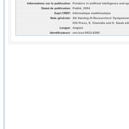
Informations sur la publication:
Frontiers in artificial intelligence and a
Statut de publication:
Publié, 2004
Sujet CREF:
Informatique mathématique
Note générale:
2th Starting AI Researchers' Symposiu
IOS Press, E. Onaindia and S. Staab edi
Langue:
Anglais
Identificateurs:
urn:issn:0922-6389