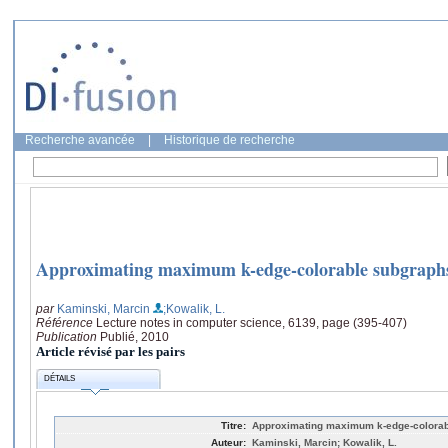
Recherche avancée
|
Historique de recherche
Approximating maximum k-edge-colorable subgraph
par
Kaminski, Marcin
;Kowalik, L.
Référence
Lecture notes in computer science, 6139, page (395-407)
Publication
Publié, 2010
Article révisé par les pairs
DÉTAILS
Titre:
Approximating maximum k-edge-colora
Auteur:
Kaminski, Marcin; Kowalik, L.