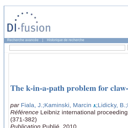
Recherche avancée
|
Historique de recherche
The k-in-a-path problem for claw
par
Fiala, J.
;Kaminski, Marcin
;Lidicky, B.
Référence
Leibniz international proceeding
(371-382)
Publication
Publié, 2010