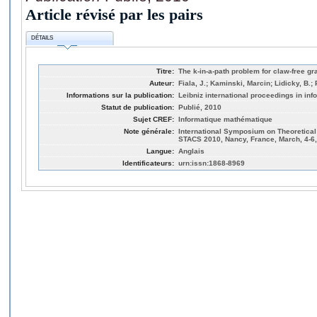
Article révisé par les pairs
DÉTAILS
Titre:
The k-in-a-path problem for claw-free g
Auteur:
Fiala, J.; Kaminski, Marcin; Lidicky, B.;
Informations sur la publication:
Leibniz international proceedings in inf
Statut de publication:
Publié, 2010
Sujet CREF:
Informatique mathématique
Note générale:
International Symposium on Theoretica
STACS 2010, Nancy, France, March, 4-6
Langue:
Anglais
Identificateurs:
urn:issn:1868-8969