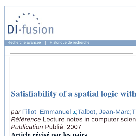
Recherche avancée
|
Historique de recherche
Satisfiability of a spatial logic wit
par
Filiot, Emmanuel
;Talbot, Jean-Marc
;T
Référence
Lecture notes in computer scie
Publication
Publié, 2007
Article révisé par les pairs