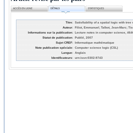
ACCÈS EN LIGNE
DÉTAILS
STATISTIQUES
Titre:
Satisfiability of a spatial logic with tree
Auteur:
Filiot, Emmanuel; Talbot, Jean-Marc; Ti
Informations sur la publication:
Lecture notes in computer science, 464
Statut de publication:
Publié, 2007
Sujet CREF:
Informatique mathématique
Note publication spéciale:
Computer science logic (CSL)
Langue:
Anglais
Identificateurs:
urn:issn:0302-9743