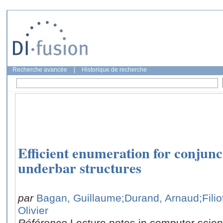
Recherche avancée
|
Historique de recherche
Efficient enumeration for conjunct
underbar structures
par
Bagan, Guillaume
;Durand, Arnaud
;Fil
Olivier
Référence
Lecture notes in computer scie