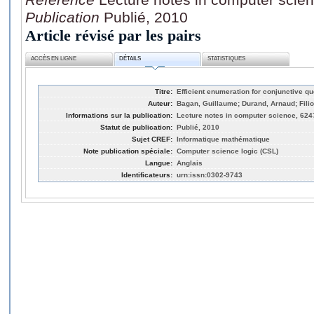
Publication
Publié, 2010
Article révisé par les pairs
ACCÈS EN LIGNE
DÉTAILS
STATISTIQUES
Titre:
Efficient enumeration for conjunctive q
Auteur:
Bagan, Guillaume; Durand, Arnaud; Fili
Informations sur la publication:
Lecture notes in computer science, 6247
Statut de publication:
Publié, 2010
Sujet CREF:
Informatique mathématique
Note publication spéciale:
Computer science logic (CSL)
Langue:
Anglais
Identificateurs:
urn:issn:0302-9743