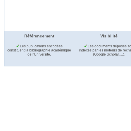
Référencement
Visibilité
Les publications encodées
Les documents déposés so
constituent la bibliographie académique
indexés par les moteurs de rech
de l'Université.
(Google Scholar,…).