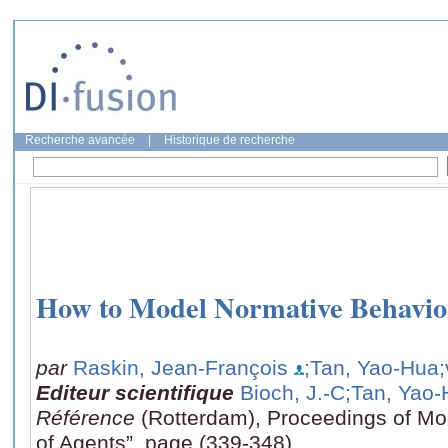
Recherche avancée
|
Historique de recherche
How to Model Normative Behavior
par
Raskin, Jean-François
;Tan, Yao-Hua
Editeur scientifique
Bioch, J.-C
;Tan, Yao
Référence
(Rotterdam), Proceedings of M
of Agents”, page (339-348)