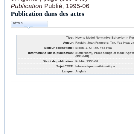
Publication
Publié, 1995-06
Publication dans des actes
DÉTAILS
Titre:
How to Model Normative Behavior in Pet
Auteur:
Raskin, Jean-François; Tan, Yao-Hua; va
Editeur scientifique:
Bioch, J.-C; Tan, Yao-Hua
Informations sur la publication:
(Rotterdam), Proceedings of ModelAge’9
(339-348)
Statut de publication:
Publié, 1995-06
Sujet CREF:
Informatique mathématique
Langue:
Anglais