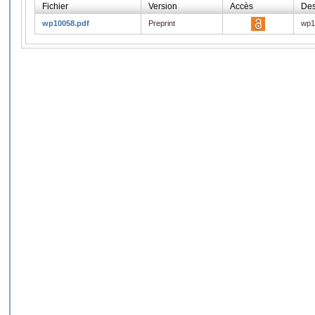
Fichier
Version
Accès
Des
wp10058.pdf
Preprint
wp1