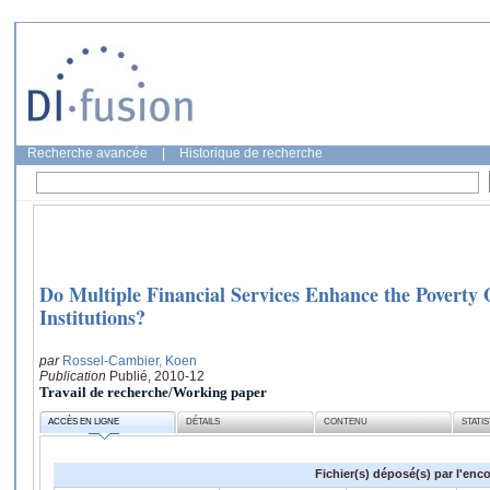
Recherche avancée
|
Historique de recherche
Do Multiple Financial Services Enhance the Poverty
Institutions?
par
Rossel-Cambier, Koen
Publication
Publié, 2010-12
Travail de recherche/Working paper
ACCÈS EN LIGNE
DÉTAILS
CONTENU
STATI
Fichier(s) déposé(s) par l'enc