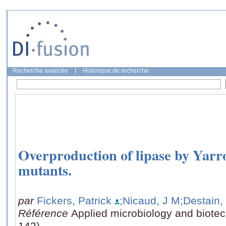
Recherche avancée
|
Historique de recherche
Overproduction of lipase by Yarro
mutants.
par
Fickers, Patrick
;Nicaud, J M
;Destain,
Référence
Applied microbiology and biotec
142)