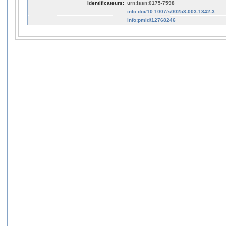
Identificateurs:
urn:issn:0175-7598
info:doi/10.1007/s00253-003-1342-3
info:pmid/12768246