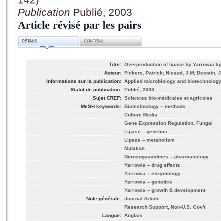
Publication
Publié, 2003
Article révisé par les pairs
DÉTAILS
CONTENU
Titre:
Overproduction of lipase by Yarrowia li
Auteur:
Fickers, Patrick; Nicaud, J M; Destain, 
Informations sur la publication:
Applied microbiology and biotechnology,
Statut de publication:
Publié, 2003
Sujet CREF:
Sciences bio-médicales et agricoles
MeSH keywords:
Biotechnology -- methods
Culture Media
Gene Expression Regulation, Fungal
Lipase -- genetics
Lipase -- metabolism
Mutation
Nitrosoguanidines -- pharmacology
Yarrowia -- drug effects
Yarrowia -- enzymology
Yarrowia -- genetics
Yarrowia -- growth & development
Note générale:
Journal Article
Research Support, Non-U.S. Gov't
Langue:
Anglais