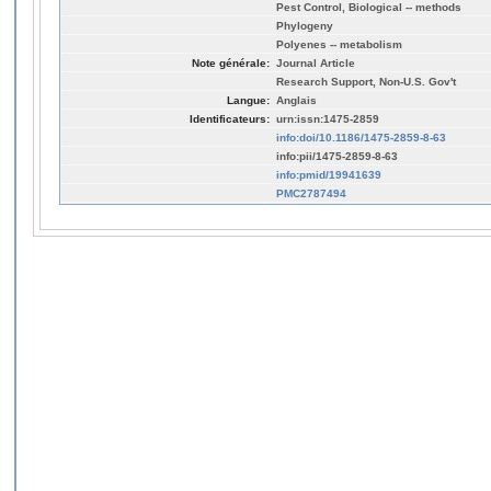
Pest Control, Biological -- methods
Phylogeny
Polyenes -- metabolism
Note générale:
Journal Article
Research Support, Non-U.S. Gov't
Langue:
Anglais
Identificateurs:
urn:issn:1475-2859
info:doi/10.1186/1475-2859-8-63
info:pii/1475-2859-8-63
info:pmid/19941639
PMC2787494