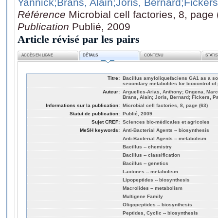
Yannick
;Brans, Alain
;Joris, Bernard
;Fickers
Référence
Microbial cell factories, 8, page 
Publication
Publié, 2009
Article révisé par les pairs
ACCÈS EN LIGNE
DÉTAILS
CONTENU
STATI
Titre:
Bacillus amyloliquefaciens GA1 as a sou
secondary metabolites for biocontrol of
Auteur:
Arguelles-Arias, Anthony; Ongena, Marc;
Brans, Alain; Joris, Bernard; Fickers, P
Informations sur la publication:
Microbial cell factories, 8, page (63)
Statut de publication:
Publié, 2009
Sujet CREF:
Sciences bio-médicales et agricoles
MeSH keywords:
Anti-Bacterial Agents -- biosynthesis
Anti-Bacterial Agents -- metabolism
Bacillus -- chemistry
Bacillus -- classification
Bacillus -- genetics
Lactones -- metabolism
Lipopeptides -- biosynthesis
Macrolides -- metabolism
Multigene Family
Oligopeptides -- biosynthesis
Peptides, Cyclic -- biosynthesis