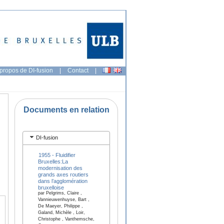
propos de DI-fusion
|
Contact
|
Documents en relation
DI-fusion
1955 - Fluidifier
Bruxelles:La
modernisation des
grands axes routiers
dans l’agglomération
bruxelloise
par Pelgrims, Claire ,
Vannieuwenhuyse, Bart ,
De Maeyer, Philippe ,
Galand, Michèle , Loir,
Christophe , Vanthemsche,