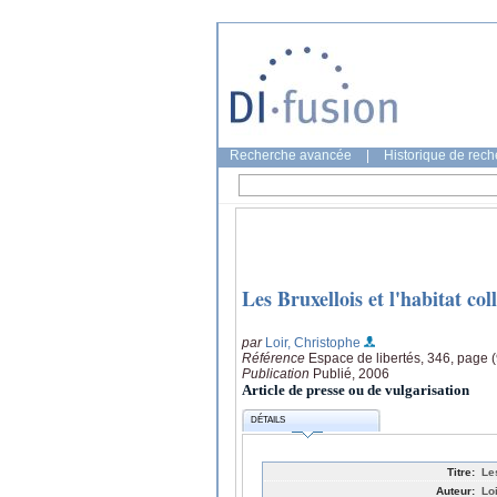
Recherche avancée
|
Historique de rec
Les Bruxellois et l'habitat col
par
Loir, Christophe
Référence
Espace de libertés, 346, page 
Publication
Publié, 2006
Article de presse ou de vulgarisation
DÉTAILS
Titre:
Le
Auteur:
Lo