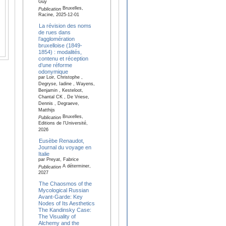
Guy
Bruxelles,
Publication
Racine, 2025-12-01
La révision des noms
de rues dans
l’agglomération
bruxelloise (1849-
1854) : modalités,
contenu et réception
d’une réforme
odonymique
par Loir, Christophe ,
Degryse, Iadine , Wayens,
Benjamin , Kesteloot,
Chantal CK , De Vriese,
Dennis , Degraeve,
Matthijs
Bruxelles,
Publication
Editions de l'Université,
2026
Eusèbe Renaudot,
Journal du voyage en
Italie
par Preyat, Fabrice
A déterminer,
Publication
2027
The Chaosmos of the
Mycological Russian
Avant-Garde: Key
Nodes of Its Aesthetics
The Kandinsky Case:
The Visuality of
Alchemy and the