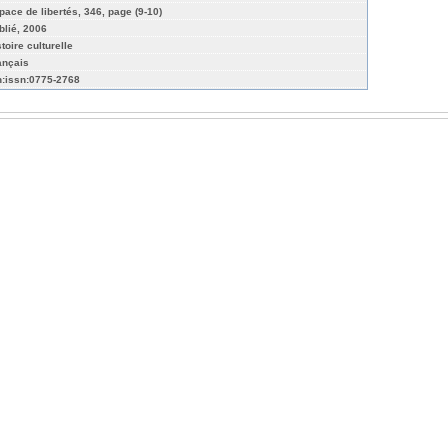
pace de libertés, 346, page (9-10)
blié, 2006
toire culturelle
ançais
n:issn:0775-2768