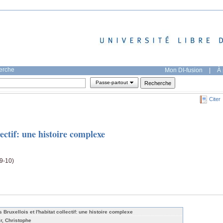
herche
Mon DI-fusion
|
À 
Passe-partout
Citer
lectif: une histoire complexe
(9-10)
s Bruxellois et l'habitat collectif: une histoire complexe
ir, Christophe