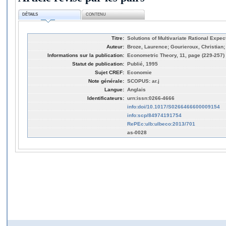
DÉTAILS
CONTENU
Titre:
Solutions of Multivariate Rational Expe
Auteur:
Broze, Laurence; Gourieroux, Christian;
Informations sur la publication:
Econometric Theory, 11, page (229-257)
Statut de publication:
Publié, 1995
Sujet CREF:
Economie
Note générale:
SCOPUS: ar.j
Langue:
Anglais
Identificateurs:
urn:issn:0266-4666
info:doi/10.1017/S0266466600009154
info:scp/84974191754
RePEc:ulb:ulbeco:2013/701
as-0028