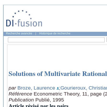
Recherche avancée
|
Historique de recherche
Solutions of Multivariate Rationa
par
Broze, Laurence
;Gourieroux, Christia
Référence
Econometric Theory, 11, page (
Publication
Publié, 1995
Article révisé par les pairs