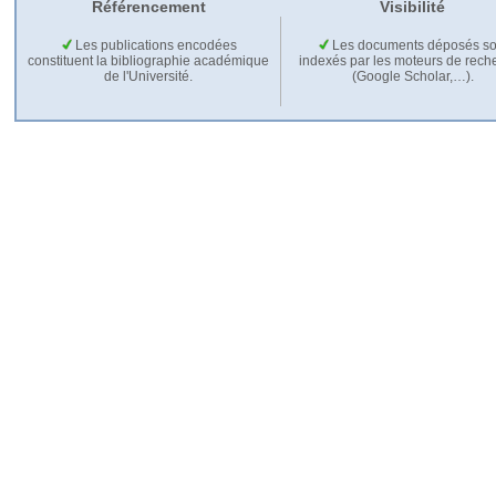
Référencement
Visibilité
Les publications encodées
Les documents déposés so
constituent la bibliographie académique
indexés par les moteurs de rech
de l'Université.
(Google Scholar,…).