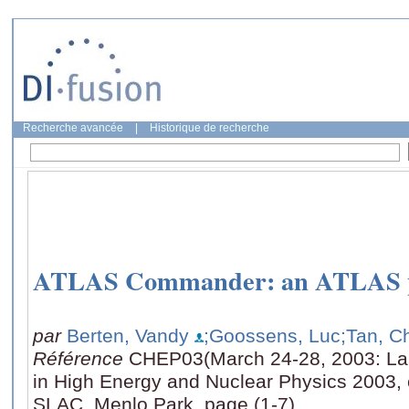
Recherche avancée
|
Historique de recherche
ATLAS Commander: an ATLAS pr
par
Berten, Vandy
;Goossens, Luc
;Tan, C
Référence
CHEP03(March 24-28, 2003: La J
in High Energy and Nuclear Physics 2003,
SLAC, Menlo Park, page (1-7)