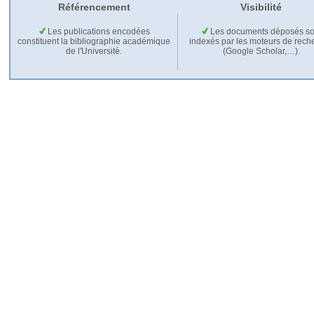
Référencement
Visibilité
Les publications encodées
Les documents déposés so
constituent la bibliographie académique
indexés par les moteurs de rech
de l'Université.
(Google Scholar,…).