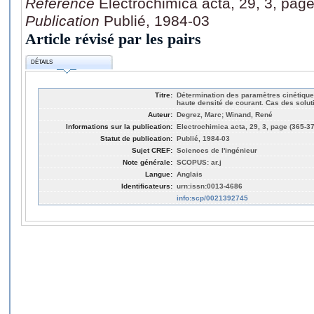
Référence
Electrochimica acta, 29, 3, pag
Publication
Publié, 1984-03
Article révisé par les pairs
DÉTAILS
Titre:
Détermination des paramètres cinétiques
haute densité de courant. Cas des solut
Auteur:
Degrez, Marc; Winand, René
Informations sur la publication:
Electrochimica acta, 29, 3, page (365-3
Statut de publication:
Publié, 1984-03
Sujet CREF:
Sciences de l'ingénieur
Note générale:
SCOPUS: ar.j
Langue:
Anglais
Identificateurs:
urn:issn:0013-4686
info:scp/0021392745