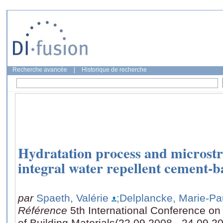
Recherche avancée
|
Historique de recherche
Hydratation process and microst
integral water repellent cement-b
par
Spaeth, Valérie
;Delplancke, Marie-Pa
Référence
5th International Conference on
of Building Materials(22.09.2008 - 24.09.2