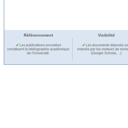
Référencement
Visibilité
Les publications encodées
Les documents déposés so
constituent la bibliographie académique
indexés par les moteurs de rech
de l'Université.
(Google Scholar,…).