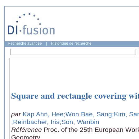
Recherche avancée
|
Historique de recherche
Square and rectangle covering wit
par
Kap Ahn, Hee
;Won Bae, Sang
;Kim, Sa
;Reinbacher, Iris
;Son, Wanbin
Référence
Proc. of the 25th European Wo
Geometry