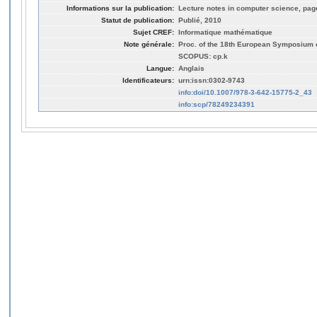
Informations sur la publication:
Lecture notes in computer science, pag
Statut de publication:
Publié, 2010
Sujet CREF:
Informatique mathématique
Note générale:
Proc. of the 18th European Symposium 
SCOPUS: cp.k
Langue:
Anglais
Identificateurs:
urn:issn:0302-9743
info:doi/10.1007/978-3-642-15775-2_43
info:scp/78249234391