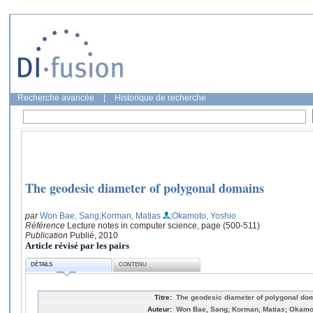
Recherche avancée
|
Historique de recherche
The geodesic diameter of polygonal domains
par
Won Bae, Sang
;Korman, Matias
;Okamoto, Yoshio
Référence
Lecture notes in computer science, page (500-511)
Publication
Publié, 2010
Article révisé par les pairs
DÉTAILS
CONTENU
Titre:
The geodesic diameter of polygonal do
Auteur:
Won Bae, Sang; Korman, Matias; Okamo