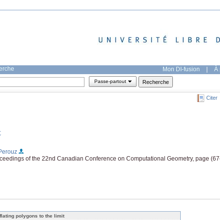
herche
Mon DI-fusion
|
À 
Passe-partout
Citer
t
 Perouz
eedings of the 22nd Canadian Conference on Computational Geometry, page (67
flating polygons to the limit