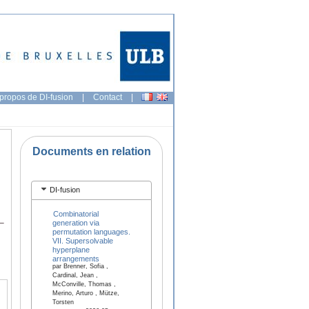
propos de DI-fusion
|
Contact
|
Documents en relation
DI-fusion
Combinatorial
–
generation via
permutation languages.
VII. Supersolvable
hyperplane
arrangements
par Brenner, Sofia ,
Cardinal, Jean ,
McConville, Thomas ,
Merino, Arturo , Mütze,
Torsten