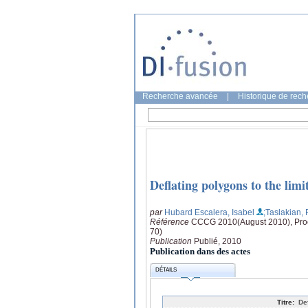
Recherche avancée
|
Historique de rec
Deflating polygons to the limi
par
Hubard Escalera, Isabel
;Taslakian,
Référence
CCCG 2010(August 2010), Proc
70)
Publication
Publié, 2010
Publication dans des actes
DÉTAILS
Titre:
De