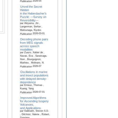
2026-05
Publication
Unveil the Secret
Hidden
in the Haberdasher’s
Puzzle: —Survey on
Reversibility—
par Akiyama, Jin ,
Langerman, Stefan ,
Matsunaga, Kiyoko
2026-03-01
Publication
Decoding phone pairs
from MEG signals
across speech
modalities
par Zuazo, Xabier de ,
Navas, Eva , Saratxaga,
Ibon , Bourguignon,
Mathieu , Molinaro, N.
2026-07
Publication
Oscillations in marine
and insect populations
with delayed density-
dependence
par Erneux, Thomas ,
Kuang, Yang
2026-07-01
Publication
Improved Algorithms
for Ascending Isogeny
Volcanoes,
and Applications
par Galbraith, Steven S.D.
, Gilchrist, Valerie , Robert,