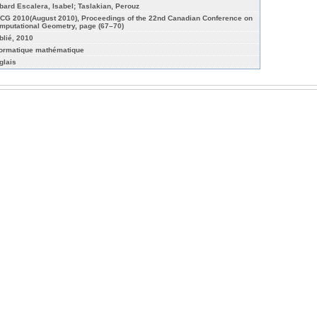
bard Escalera, Isabel; Taslakian, Perouz
CG 2010(August 2010), Proceedings of the 22nd Canadian Conference on
mputational Geometry, page (67–70)
blié, 2010
formatique mathématique
glais