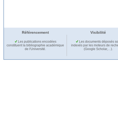
Référencement
Visibilité
Les publications encodées
Les documents déposés so
constituent la bibliographie académique
indexés par les moteurs de rech
de l'Université.
(Google Scholar,…).