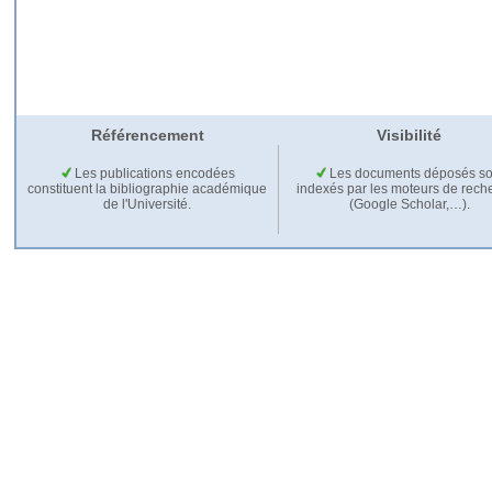
Référencement
Visibilité
Les publications encodées
Les documents déposés so
constituent la bibliographie académique
indexés par les moteurs de rech
de l'Université.
(Google Scholar,…).