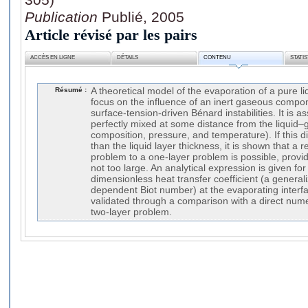
Publication
Publié, 2005
Article révisé par les pairs
ACCÈS EN LIGNE
DÉTAILS
CONTENU
STATI
Résumé :
A theoretical model of the evaporation of a pure l
focus on the influence of an inert gaseous compone
surface-tension-driven Bénard instabilities. It is 
perfectly mixed at some distance from the liquid–g
composition, pressure, and temperature). If this d
than the liquid layer thickness, it is shown that a r
problem to a one-layer problem is possible, provid
not too large. An analytical expression is given fo
dimensionless heat transfer coefficient (a gener
dependent Biot number) at the evaporating interf
validated through a comparison with a direct numeri
two-layer problem.