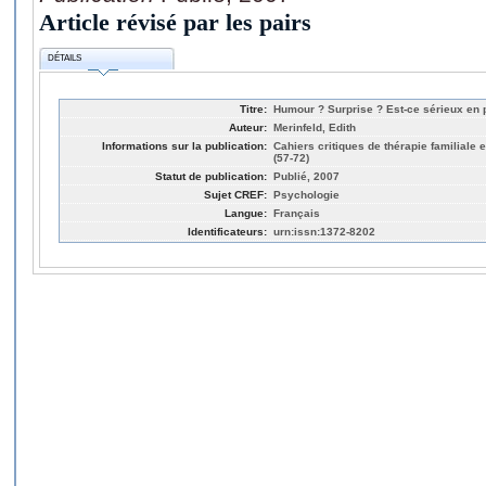
Article révisé par les pairs
DÉTAILS
Titre:
Humour ? Surprise ? Est-ce sérieux en 
Auteur:
Merinfeld, Edith
Informations sur la publication:
Cahiers critiques de thérapie familiale 
(57-72)
Statut de publication:
Publié, 2007
Sujet CREF:
Psychologie
Langue:
Français
Identificateurs:
urn:issn:1372-8202