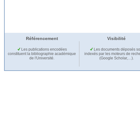
Référencement
Visibilité
Les publications encodées
Les documents déposés so
constituent la bibliographie académique
indexés par les moteurs de rech
de l'Université.
(Google Scholar,…).