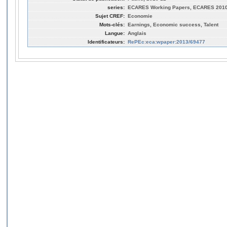
series:
ECARES Working Papers, ECARES 2010
Sujet CREF:
Economie
Mots-clés:
Earnings, Economic success, Talent
Langue:
Anglais
Identificateurs:
RePEc:eca:wpaper:2013/69477