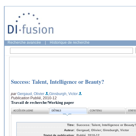
Recherche avancée
|
Historique de recherche
Success: Talent, Intelligence or Beauty?
par
Gergaud, Olivier
;Ginsburgh, Victor
Publication
Publié, 2010-12
Travail de recherche/Working paper
ACCÈS EN LIGNE
DÉTAILS
CONTENU
STATI
Titre:
Success: Talent, Intelligence or Beauty
Auteur:
Gergaud, Olivier; Ginsburgh, Victor
Statut de publication:
Publié, 2010-12