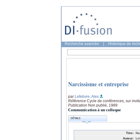
Recherche avancée
|
Historique de rec
Narcissisme et entreprise
par
Lefebvre, Alex
Référence
Cycle de conférences, sur inv
Publication
Non publié, 1989
Communication à un colloque
DÉTAILS
Titre:
Na
Auteur:
Le