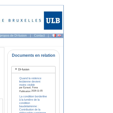
propos de DI-fusion
|
Contact
|
Documents en relation
DI-fusion
Quand la violence
lesbienne devient
moins visible
par Eyraud, Fiona
2026-11-05
Publication
La condition borderline
à la lumière de la
condition
baudelairienne :
Contribution de la
philosophie sartrienne