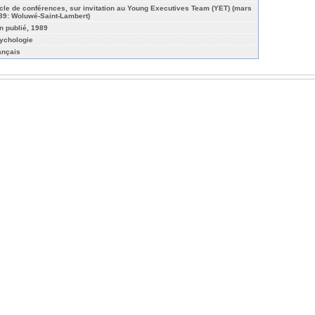
cle de conférences, sur invitation au Young Executives Team (YET) (mars
89: Woluwé-Saint-Lambert)
n publié, 1989
ychologie
ançais