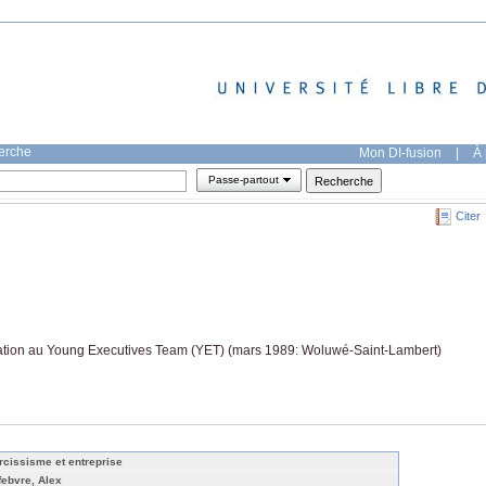
herche
Mon DI-fusion
|
À 
Passe-partout
Citer
itation au Young Executives Team (YET) (mars 1989: Woluwé-Saint-Lambert)
rcissisme et entreprise
febvre, Alex