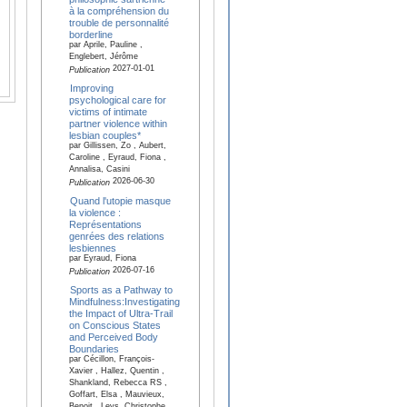
à la compréhension du
trouble de personnalité
borderline
par Aprile, Pauline ,
Englebert, Jérôme
2027-01-01
Publication
Improving
psychological care for
victims of intimate
partner violence within
lesbian couples*
par Gillissen, Zo , Aubert,
Caroline , Eyraud, Fiona ,
Annalisa, Casini
2026-06-30
Publication
Quand l'utopie masque
la violence :
Représentations
genrées des relations
lesbiennes
par Eyraud, Fiona
2026-07-16
Publication
Sports as a Pathway to
Mindfulness:Investigating
the Impact of Ultra-Trail
on Conscious States
and Perceived Body
Boundaries
par Cécillon, François-
Xavier , Hallez, Quentin ,
Shankland, Rebecca RS ,
Goffart, Elsa , Mauvieux,