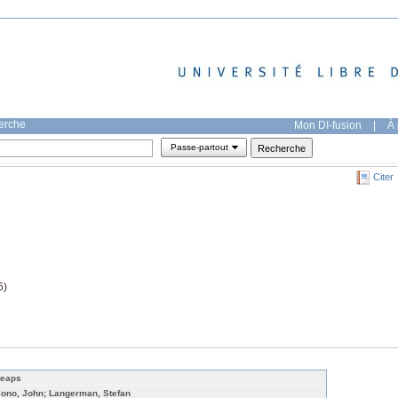
herche
Mon DI-fusion
|
À 
Passe-partout
Citer
6)
eaps
cono, John; Langerman, Stefan