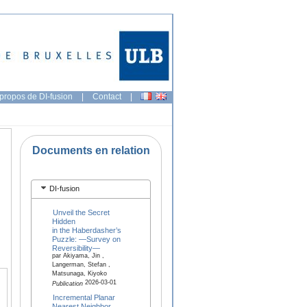
propos de DI-fusion
|
Contact
|
Documents en relation
DI-fusion
Unveil the Secret
Hidden
in the Haberdasher’s
Puzzle: —Survey on
Reversibility—
par Akiyama, Jin ,
Langerman, Stefan ,
Matsunaga, Kiyoko
2026-03-01
Publication
Incremental Planar
Nearest Neighbor