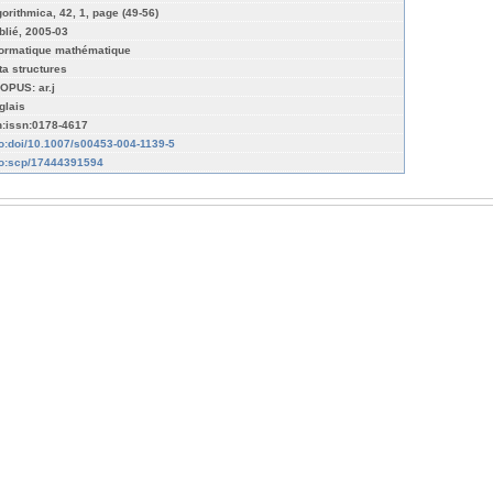
gorithmica, 42, 1, page (49-56)
blié, 2005-03
formatique mathématique
ta structures
OPUS: ar.j
glais
n:issn:0178-4617
fo:doi/10.1007/s00453-004-1139-5
fo:scp/17444391594