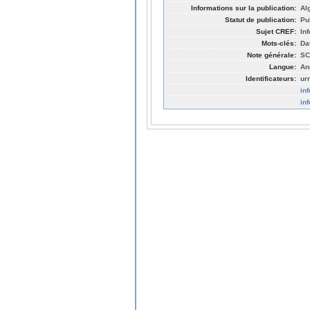
Informations sur la publication:
Al
Statut de publication:
Pu
Sujet CREF:
In
Mots-clés:
Da
Note générale:
SC
Langue:
An
Identificateurs:
ur
in
in