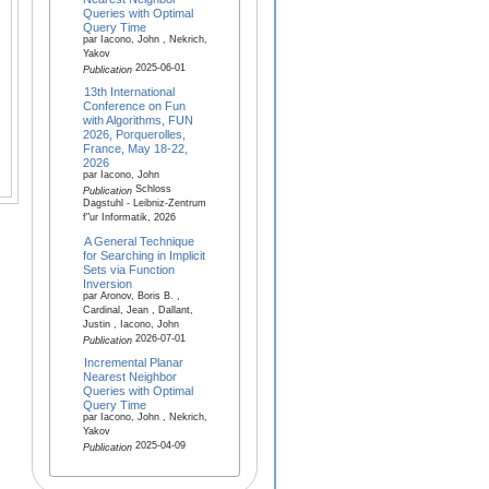
Queries with Optimal
Query Time
par Iacono, John , Nekrich,
Yakov
2025-06-01
Publication
13th International
Conference on Fun
with Algorithms, FUN
2026, Porquerolles,
France, May 18-22,
2026
par Iacono, John
Schloss
Publication
Dagstuhl - Leibniz-Zentrum
f"ur Informatik, 2026
A General Technique
for Searching in Implicit
Sets via Function
Inversion
par Aronov, Boris B. ,
Cardinal, Jean , Dallant,
Justin , Iacono, John
2026-07-01
Publication
Incremental Planar
Nearest Neighbor
Queries with Optimal
Query Time
par Iacono, John , Nekrich,
Yakov
2025-04-09
Publication