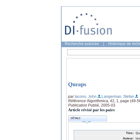
Recherche avancée
|
Historique de rec
Queaps
par
Iacono, John
;Langerman, Stefan
Référence
Algorithmica, 42, 1, page (49-5
Publication
Publié, 2005-03
Article révisé par les pairs
DÉTAILS
Titre:
Qu
Auteur:
Ia