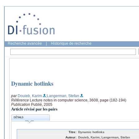
Recherche avancée
|
Historique de recherche
Dynamic hotlinks
par
Douieb, Karim
;Langerman, Stefan
Référence
Lecture notes in computer science, 3608, page (182-194)
Publication
Publié, 2005
Article révisé par les pairs
DÉTAILS
Titre:
Dynamic hotlinks
Auteur:
Douieb, Karim; Langerman, Stefan