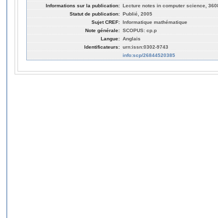
Informations sur la publication:
Lecture notes in computer science, 360
Statut de publication:
Publié, 2005
Sujet CREF:
Informatique mathématique
Note générale:
SCOPUS: cp.p
Langue:
Anglais
Identificateurs:
urn:issn:0302-9743
info:scp/26844520385