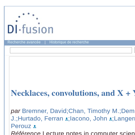
Recherche avancée
|
Historique de recherche
Necklaces, convolutions, and X +
par
Bremner, David
;Chan, Timothy M.
;Dema
J.
;Hurtado, Ferran
;Iacono, John
;Langer
Perouz
Référence
Lecture notes in computer scie