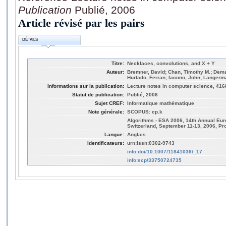
Publication
Publié, 2006
Article révisé par les pairs
DÉTAILS
Titre:
Necklaces, convolutions, and X + Y
Auteur:
Bremner, David; Chan, Timothy M.; Demain
Hurtado, Ferran; Iacono, John; Langerma
Informations sur la publication:
Lecture notes in computer science, 416
Statut de publication:
Publié, 2006
Sujet CREF:
Informatique mathématique
Note générale:
SCOPUS: cp.k
Algorithms - ESA 2006, 14th Annual Eu
Switzerland, September 11-13, 2006, P
Langue:
Anglais
Identificateurs:
urn:issn:0302-9743
info:doi/10.1007/11841036\_17
info:scp/33750724735