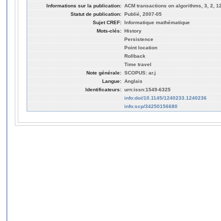
Informations sur la publication:
ACM transactions on algorithms, 3, 2, 
Statut de publication:
Publié, 2007-05
Sujet CREF:
Informatique mathématique
Mots-clés:
History
Persistence
Point location
Rollback
Time travel
Note générale:
SCOPUS: ar.j
Langue:
Anglais
Identificateurs:
urn:issn:1549-6325
info:doi/10.1145/1240233.1240236
info:scp/34250156680