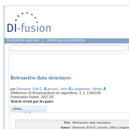
Recherche avancée
|
Historique de recherche
Retroactive data structures
par
Demaine, Erik D.
;Iacono, John
;Langerman, Stefan
Référence
ACM transactions on algorithms, 3, 2, 1240236
Publication
Publié, 2007-05
Article révisé par les pairs
DÉTAILS
Titre:
Retroactive data structures
Auteur:
Demaine, Erik D.; Iacono, John; Langer