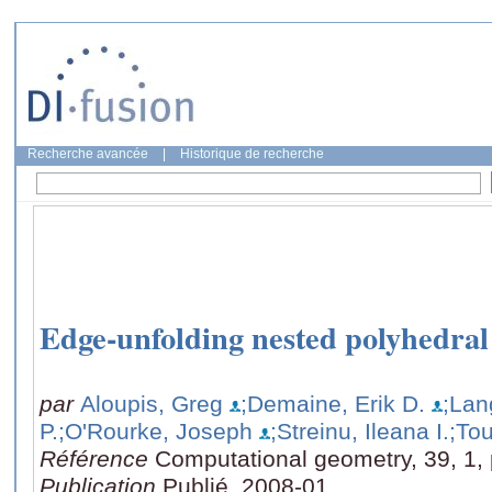
Recherche avancée
|
Historique de recherche
Edge-unfolding nested polyhedral
par
Aloupis, Greg
;Demaine, Erik D.
;Lan
P.
;O'Rourke, Joseph
;Streinu, Ileana I.
;Tou
Référence
Computational geometry, 39, 1,
Publication
Publié, 2008-01