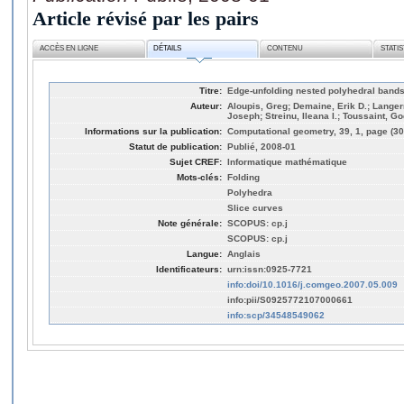
Article révisé par les pairs
ACCÈS EN LIGNE
DÉTAILS
CONTENU
STATI
Titre:
Edge-unfolding nested polyhedral band
Auteur:
Aloupis, Greg; Demaine, Erik D.; Langer
Joseph; Streinu, Ileana I.; Toussaint, Go
Informations sur la publication:
Computational geometry, 39, 1, page (30
Statut de publication:
Publié, 2008-01
Sujet CREF:
Informatique mathématique
Mots-clés:
Folding
Polyhedra
Slice curves
Note générale:
SCOPUS: cp.j
SCOPUS: cp.j
Langue:
Anglais
Identificateurs:
urn:issn:0925-7721
info:doi/10.1016/j.comgeo.2007.05.009
info:pii/S0925772107000661
info:scp/34548549062