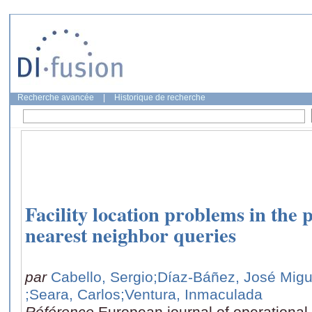
Recherche avancée
|
Historique de recherche
Facility location problems in the 
nearest neighbor queries
par
Cabello, Sergio
;Díaz-Báñez, José Migu
;Seara, Carlos
;Ventura, Inmaculada
Référence
European journal of operational