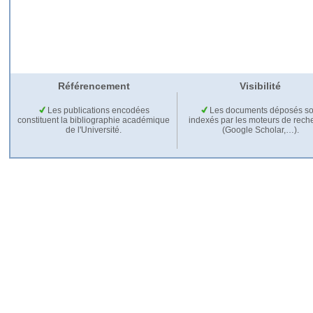
Référencement
Visibilité
Les publications encodées
Les documents déposés so
constituent la bibliographie académique
indexés par les moteurs de rech
de l'Université.
(Google Scholar,…).