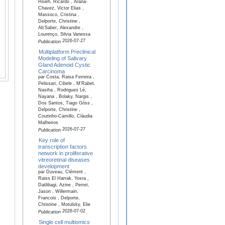
Hsieh, Ricardo , Arana-
Chavez, Victor Elias ,
Massoco, Cristina ,
Delporte, Christine ,
Ab’Saber, Alexandre ,
Lourenço, Silvia Vanessa
2026-07-27
Publication
Multiplatform Preclinical
Modeling of Salivary
Gland Adenoid Cystic
Carcinoma
par Costa, Raisa Ferreira ,
Pelissari, Cibele , M'Rabet,
Nasiha , Rodrigues Lé,
Nayana , Bolaky, Nargis ,
Dos Santos, Tiago Góss ,
Delporte, Christine ,
Coutinho-Camillo, Cláudia
Malheiros
2026-07-27
Publication
Key role of
transcription factors
network in proliferative
vitreoretinal diseases
development
par Duveau, Clément ,
Raiss El Harrak, Yosra ,
Datlibagi, Azine , Perret,
Jason , Willermain,
Francois , Delporte,
Christine , Motulsky, Elie
2026-07-02
Publication
Single cell multiomics