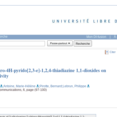
herche
Mon DI-fusion
|
À 
Passe-partout
Citer
ro-4H-pyrido[2,3-e]-1,2,4-thiadiazine 1,1-dioxides on
ivity
;Antoine, Marie-Hélène
;Pirotte, Bernard
;Lebrun, Philippe
mmunications, 6, page (97-100)
fects of 3-alkylamino-7-chloro-4H-pyrido[2,3-e]-1,2,4-thiadiazine 1,1-