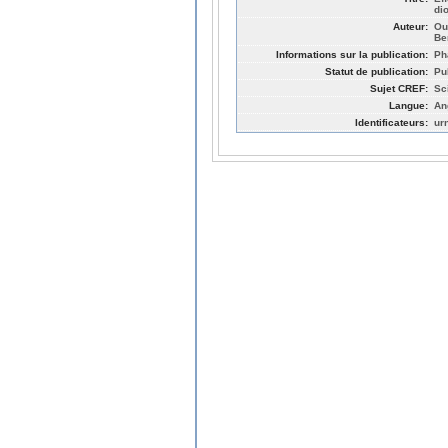
di
Auteur:
Ou
Be
Informations sur la publication:
Ph
Statut de publication:
Pu
Sujet CREF:
Sc
Langue:
An
Identificateurs:
ur