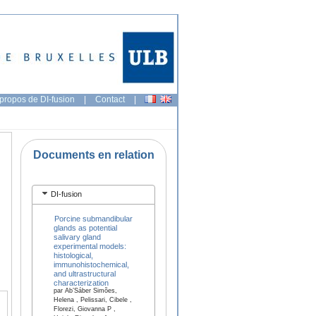
propos de DI-fusion
|
Contact
|
Documents en relation
DI-fusion
Porcine submandibular
glands as potential
salivary gland
experimental models:
histological,
immunohistochemical,
and ultrastructural
characterization
par Ab’Sáber Simões,
Helena , Pelissari, Cibele ,
Florezi, Giovanna P ,