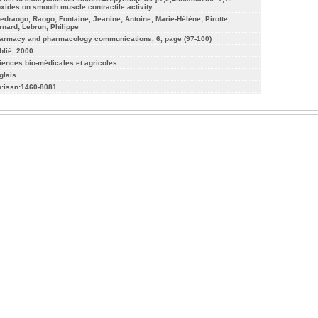
oxides on smooth muscle contractile activity
edraogo, Raogo; Fontaine, Jeanine; Antoine, Marie-Hélène; Pirotte,
rnard; Lebrun, Philippe
armacy and pharmacology communications, 6, page (97-100)
blié, 2000
iences bio-médicales et agricoles
glais
n:issn:1460-8081