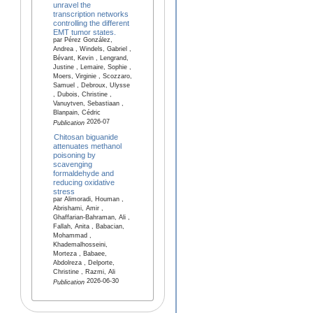
unravel the
transcription networks
controlling the different
EMT tumor states.
par Pérez González,
Andrea , Windels, Gabriel ,
Bévant, Kevin , Lengrand,
Justine , Lemaire, Sophie ,
Moers, Virginie , Scozzaro,
Samuel , Debroux, Ulysse
, Dubois, Christine ,
Vanuytven, Sebastiaan ,
Blanpain, Cédric
2026-07
Publication
Chitosan biguanide
attenuates methanol
poisoning by
scavenging
formaldehyde and
reducing oxidative
stress
par Alimoradi, Houman ,
Abrishami, Amir ,
Ghaffarian-Bahraman, Ali ,
Fallah, Anita , Babacian,
Mohammad ,
Khademalhosseini,
Morteza , Babaee,
Abdolreza , Delporte,
Christine , Razmi, Ali
2026-06-30
Publication