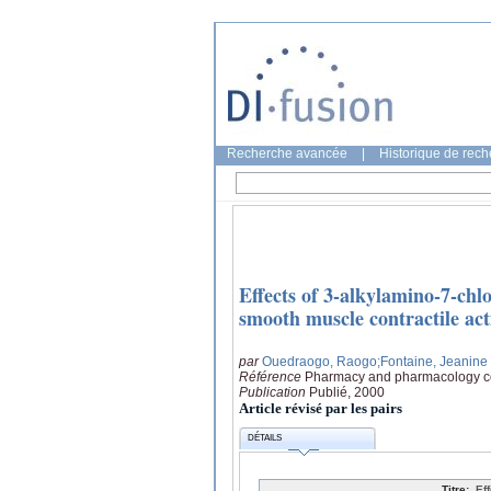
Recherche avancée
|
Historique de rec
Effects of 3-alkylamino-7-chlo
smooth muscle contractile act
par
Ouedraogo, Raogo
;Fontaine, Jeanine
Référence
Pharmacy and pharmacology co
Publication
Publié, 2000
Article révisé par les pairs
DÉTAILS
Titre:
Ef