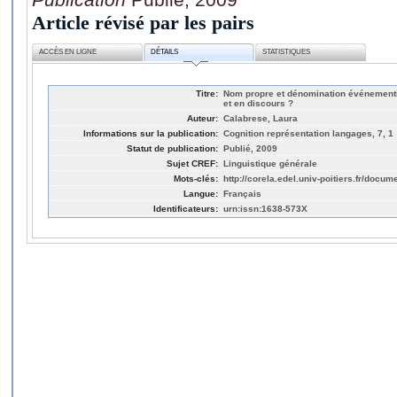
Article révisé par les pairs
ACCÈS EN LIGNE
DÉTAILS
STATISTIQUES
Titre:
Nom propre et dénomination événementie
et en discours ?
Auteur:
Calabrese, Laura
Informations sur la publication:
Cognition représentation langages, 7, 1
Statut de publication:
Publié, 2009
Sujet CREF:
Linguistique générale
Mots-clés:
http://corela.edel.univ-poitiers.fr/docu
Langue:
Français
Identificateurs:
urn:issn:1638-573X