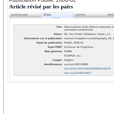
Article révisé par les pairs
ACCÈS EN LIGNE
DÉTAILS
CONTENU
STATI
Titre:
Observations of the Gibeon meteorite a
orientation relationship
Auteur:
He, Yan; Godet, Stéphane; Jonas, J.J.
Informations sur la publication:
Journal of applied crystallography, 39, 
Statut de publication:
Publié, 2006-02
Sujet CREF:
Sciences de l'ingénieur
Note générale:
FLWIN
SCOPUS: ar.j
Langue:
Anglais
Identificateurs:
urn:issn:0021-8898
info:doi/10.1107/S0021889805038276
info:scp/33645210827