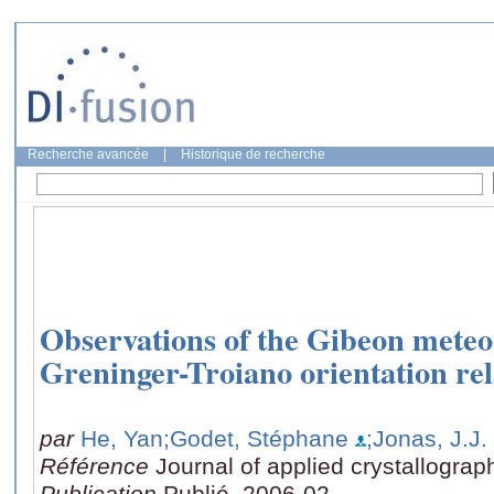
Recherche avancée
|
Historique de recherche
Observations of the Gibeon meteor
Greninger-Troiano orientation rel
par
He, Yan
;Godet, Stéphane
;Jonas, J.J.
Référence
Journal of applied crystallograp
Publication
Publié, 2006-02