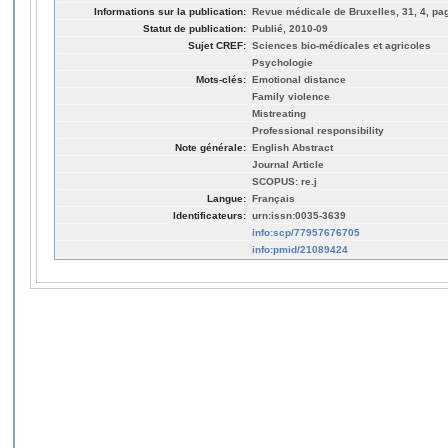
Informations sur la publication:
Revue médicale de Bruxelles, 31, 4, pa
Statut de publication:
Publié, 2010-09
Sujet CREF:
Sciences bio-médicales et agricoles
Psychologie
Mots-clés:
Emotional distance
Family violence
Mistreating
Professional responsibility
Note générale:
English Abstract
Journal Article
SCOPUS: re.j
Langue:
Français
Identificateurs:
urn:issn:0035-3639
info:scp/77957676705
info:pmid/21089424