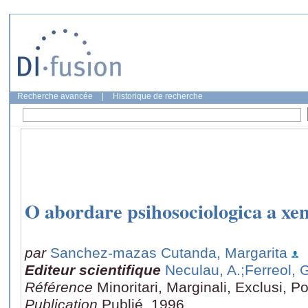
Recherche avancée
|
Historique de recherche
O abordare psihosociologica a xen
par
Sanchez-mazas Cutanda, Margarita
Editeur scientifique
Neculau, A.
;Ferreol, G
Référence
Minoritari, Marginali, Exclusi, P
Publication
Publié, 1996