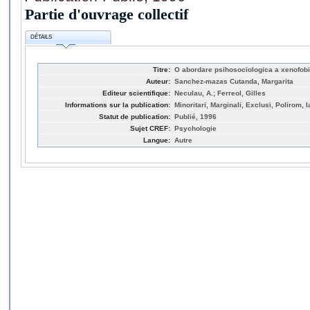
Partie d'ouvrage collectif
DÉTAILS
Titre:
O abordare psihosociologica a xenofobi
Auteur:
Sanchez-mazas Cutanda, Margarita
Editeur scientifique:
Neculau, A.; Ferreol, Gilles
Informations sur la publication:
Minoritari, Marginali, Exclusi, Polirom, I
Statut de publication:
Publié, 1996
Sujet CREF:
Psychologie
Langue:
Autre