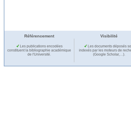
Référencement
Visibilité
Les publications encodées
Les documents déposés so
constituent la bibliographie académique
indexés par les moteurs de rech
de l'Université.
(Google Scholar,…).