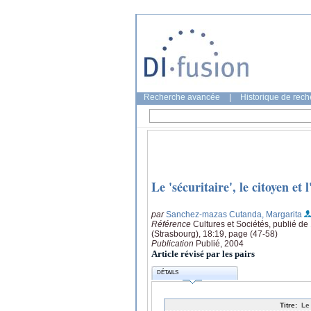
Recherche avancée
|
Historique de rec
Le 'sécuritaire', le citoyen et
par
Sanchez-mazas Cutanda, Margarita
Référence
Cultures et Sociétés, publié de 
(Strasbourg), 18:19, page (47-58)
Publication
Publié, 2004
Article révisé par les pairs
DÉTAILS
Titre:
Le 