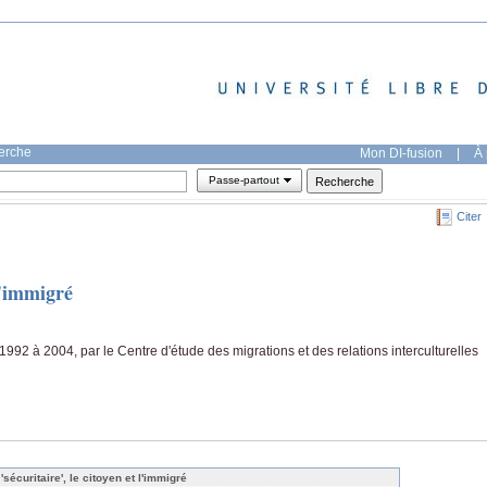
herche
Mon DI-fusion
|
À 
Passe-partout
Citer
 l'immigré
1992 à 2004, par le Centre d'étude des migrations et des relations interculturelles
'sécuritaire', le citoyen et l'immigré