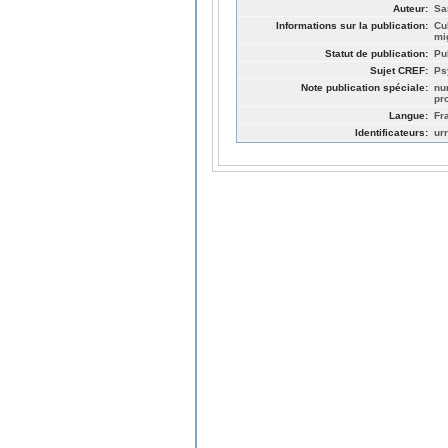
Auteur:
Sa
Informations sur la publication:
Cu
mi
Statut de publication:
Pu
Sujet CREF:
Ps
Note publication spéciale:
nu
pr
Langue:
Fr
Identificateurs:
ur