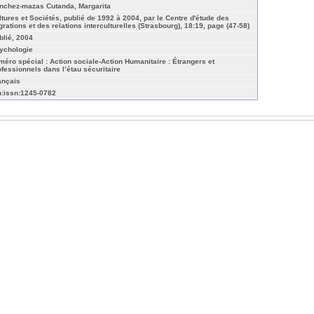
nchez-mazas Cutanda, Margarita
ltures et Sociétés, publié de 1992 à 2004, par le Centre d'étude des
grations et des relations interculturelles (Strasbourg), 18:19, page (47-58)
blié, 2004
ychologie
méro spécial : Action sociale-Action Humanitaire : Étrangers et
ofessionnels dans l’étau sécuritaire
ançais
n:issn:1245-0782