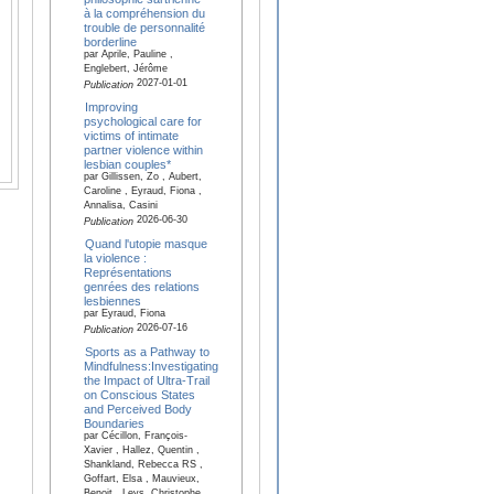
à la compréhension du
trouble de personnalité
borderline
par Aprile, Pauline ,
Englebert, Jérôme
2027-01-01
Publication
Improving
psychological care for
victims of intimate
partner violence within
lesbian couples*
par Gillissen, Zo , Aubert,
Caroline , Eyraud, Fiona ,
Annalisa, Casini
2026-06-30
Publication
Quand l'utopie masque
la violence :
Représentations
genrées des relations
lesbiennes
par Eyraud, Fiona
2026-07-16
Publication
Sports as a Pathway to
Mindfulness:Investigating
the Impact of Ultra-Trail
on Conscious States
and Perceived Body
Boundaries
par Cécillon, François-
Xavier , Hallez, Quentin ,
Shankland, Rebecca RS ,
Goffart, Elsa , Mauvieux,