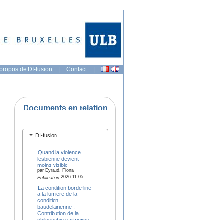
propos de DI-fusion
|
Contact
|
Documents en relation
DI-fusion
Quand la violence
lesbienne devient
moins visible
par Eyraud, Fiona
2026-11-05
Publication
La condition borderline
à la lumière de la
condition
baudelairienne :
Contribution de la
philosophie sartrienne