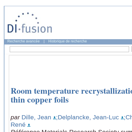
Recherche avancée
|
Historique de recherche
Room temperature recrystallizatio
thin copper foils
par
Dille, Jean
;Delplancke, Jean-Luc
;C
René
Référence
Materials Research Society sym