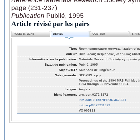
page (231-237)
Publication
Publié, 1995
Article révisé par les pairs
ACCÈS EN LIGNE
DÉTAILS
CONTENU
STATI
Titre:
Room temperature recrystallization of na
Auteur:
Dille, Jean; Delplancke, Jean-Luc; Char
Informations sur la publication:
Materials Research Society symposia p
Statut de publication:
Publié, 1995
Sujet CREF:
Sciences de l'ingénieur
Note générale:
SCOPUS: cp.p
Proceedings of the 1994 MRS Fall Meeti
1994 through 30 November 1994.
Langue:
Anglais
Identificateurs:
urn:issn:0272-9172
info:doi/10.1557/PROC-362-231
info:scp/0029211623
VX-005813