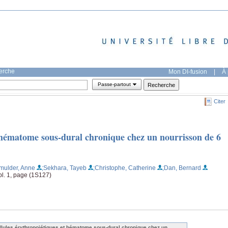
herche
Mon DI-fusion
|
À 
Passe-partout
Citer
t hématome sous-dural chronique chez un nourrisson de 6
mulder, Anne
;Sekhara, Tayeb
;Christophe, Catherine
;Dan, Bernard
l. 1, page (1S127)
llules érythropoiétiques et hématome sous-dural chronique chez un