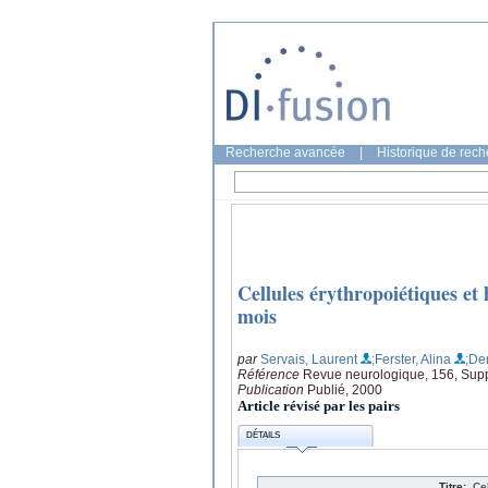
Recherche avancée
|
Historique de rec
Cellules érythropoiétiques e
mois
par
Servais, Laurent
;Ferster, Alina
;De
Référence
Revue neurologique, 156, Supp
Publication
Publié, 2000
Article révisé par les pairs
DÉTAILS
Titre:
Ce