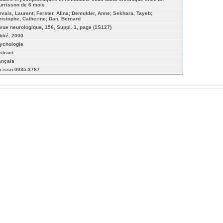
urrisson de 6 mois
rvais, Laurent; Ferster, Alina; Demulder, Anne; Sekhara, Tayeb;
ristophe, Catherine; Dan, Bernard
vue neurologique, 156, Suppl. 1, page (1S127)
blié, 2000
ychologie
stract
ançais
n:issn:0035-3787