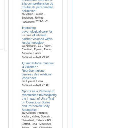
à la compréhension du
trouble de personnalité
borderline
par Aprile, Pauline ,
Englebert, Jérôme
2027-01-01
Publication
Improving
psychological care for
victims of intimate
partner violence within
lesbian couples*
par Gillissen, Zo , Aubert,
Caroline , Eyraud, Fiona ,
Annalisa, Casini
2026-06-30
Publication
Quand l'utopie masque
la violence :
Représentations
genrées des relations
lesbiennes
par Eyraud, Fiona
2026-07-16
Publication
Sports as a Pathway to
Mindfulness:Investigating
the Impact of Ultra-Trail
on Conscious States
and Perceived Body
Boundaries
par Cécillon, François-
Xavier , Hallez, Quentin ,
Shankland, Rebecca RS ,
Goffart, Elsa , Mauvieux,