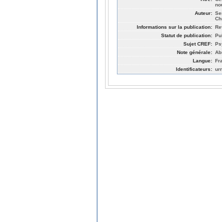
no
Auteur:
Se
Ch
Informations sur la publication:
Re
Statut de publication:
Pu
Sujet CREF:
Ps
Note générale:
Ab
Langue:
Fr
Identificateurs:
ur