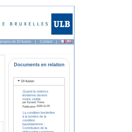
propos de DI-fusion
|
Contact
|
Documents en relation
DI-fusion
Quand la violence
lesbienne devient
moins visible
par Eyraud, Fiona
2026-11-05
Publication
La condition borderline
à la lumière de la
condition
baudelairienne :
Contribution de la
philosophie sartrienne