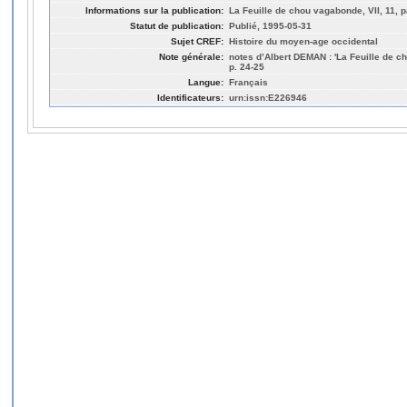
Informations sur la publication:
La Feuille de chou vagabonde, VII, 11, p
Statut de publication:
Publié, 1995-05-31
Sujet CREF:
Histoire du moyen-age occidental
Note générale:
notes d’Albert DEMAN : 'La Feuille de c
p. 24-25
Langue:
Français
Identificateurs:
urn:issn:E226946