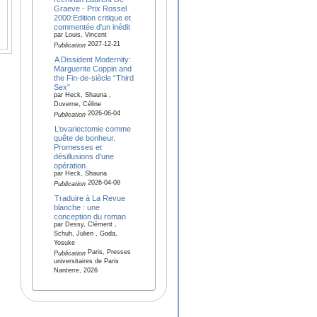
Graeve - Prix Rossel
2000:Edition critique et
commentée d'un inédit
par Louis, Vincent
2027-12-21
Publication
A Dissident Modernity:
Marguerite Coppin and
the Fin-de-siècle “Third
Sex”
par Heck, Shauna ,
Duverne, Céline
2026-06-04
Publication
L’ovariectomie comme
quête de bonheur.
Promesses et
désillusions d’une
opération.
par Heck, Shauna
2026-04-08
Publication
Traduire à La Revue
blanche : une
conception du roman
par Dessy, Clément ,
Schuh, Julien , Goda,
Yosuke
Paris, Presses
Publication
universitaires de Paris
Nanterre, 2026