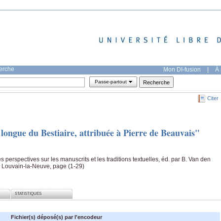
herche
Mon DI-fusion
|
À 
Passe-partout
Citer
 longue du Bestiaire, attribuée à Pierre de Beauvais"
 perspectives sur les manuscrits et les traditions textuelles, éd. par B. Van den
, Louvain-la-Neuve, page (1-29)
STATISTIQUES
Fichier(s) déposé(s) par l'encodeur