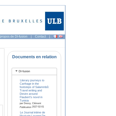
propos de DI-fusion
|
Contact
|
Documents en relation
DI-fusion
Literary journeys to
Carthage in the
footsteps of Salammbô:
Travel writing and
Desire around
Flaubert’s novel in
Tunisia
par Dessy, Clément
2027-02-01
Publication
Le Journal intime de
l'écrivain Laurent De