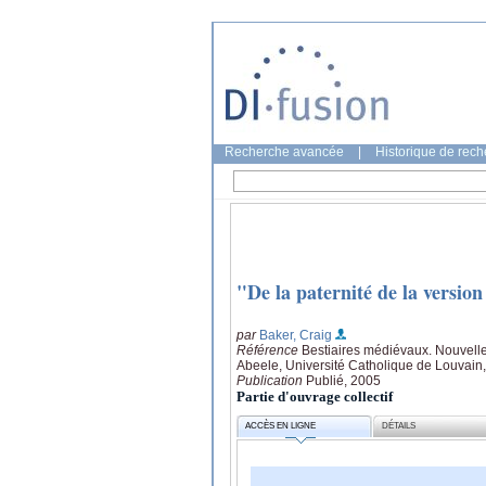
Recherche avancée
|
Historique de rec
"De la paternité de la version
par
Baker, Craig
Référence
Bestiaires médiévaux. Nouvelles
Abeele, Université Catholique de Louvain
Publication
Publié, 2005
Partie d'ouvrage collectif
ACCÈS EN LIGNE
DÉTAILS