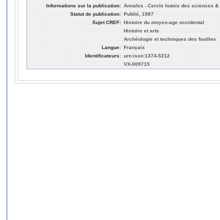
Informations sur la publication:
Annales - Cercle hutois des sciences & 
Statut de publication:
Publié, 1987
Sujet CREF:
Histoire du moyen-age occidental
Histoire et arts
Archéologie et techniques des fouilles
Langue:
Français
Identificateurs:
urn:issn:1374-5212
VX-009715