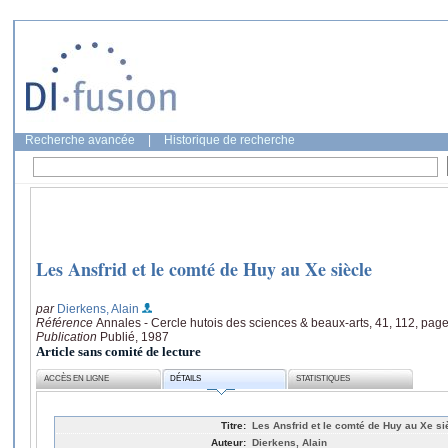
Recherche avancée
|
Historique de recherche
Les Ansfrid et le comté de Huy au Xe siècle
par
Dierkens, Alain
Référence
Annales - Cercle hutois des sciences & beaux-arts, 41, 112, page
Publication
Publié, 1987
Article sans comité de lecture
ACCÈS EN LIGNE
DÉTAILS
STATISTIQUES
Titre:
Les Ansfrid et le comté de Huy au Xe si
Auteur:
Dierkens, Alain