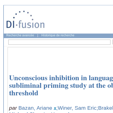
Recherche avancée
|
Historique de recherche
Unconscious inhibition in languag
subliminal priming study at the ob
threshold
par
Bazan, Ariane
;Winer, Sam Eric
;Brake