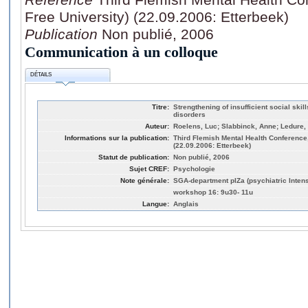
Free University) (22.09.2006: Etterbeek)
Publication
Non publié, 2006
Communication à un colloque
DÉTAILS
Titre:
Strengthening of insufficient social skil
disorders
Auteur:
Roelens, Luc; Slabbinck, Anne; Ledure, 
Informations sur la publication:
Third Flemish Mental Health Conference
(22.09.2006: Etterbeek)
Statut de publication:
Non publié, 2006
Sujet CREF:
Psychologie
Note générale:
SGA-department pIZa (psychiatric Inten
workshop 16: 9u30- 11u
Langue:
Anglais