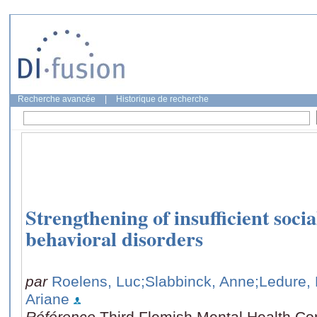
Recherche avancée
|
Historique de recherche
Strengthening of insufficient socia
behavioral disorders
par
Roelens, Luc
;Slabbinck, Anne
;Ledure, 
Ariane
Référence
Third Flemish Mental Health Co