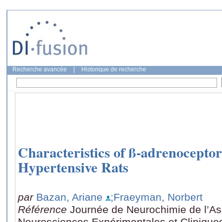
Recherche avancée
|
Historique de recherche
Characteristics of ß-adrenocepto
Hypertensive Rats
par
Bazan, Ariane
;Fraeyman, Norbert
Référence
Journée de Neurochimie de l’Ass
Neurosciences Expérimentales et Cliniques