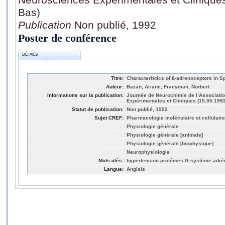
Bas)
Publication
Non publié, 1992
Poster de conférence
DÉTAILS
Titre:
Characteristics of ß-adrenoceptors in 
Auteur:
Bazan, Ariane; Fraeyman, Norbert
Informations sur la publication:
Journée de Neurochimie de l’Associati
Expérimentales et Cliniques (15.05.1992
Statut de publication:
Non publié, 1992
Sujet CREF:
Pharmacologie moléculaire et cellulaire
Physiologie générale
Physiologie générale [animale]
Physiologie générale [biophysique]
Neurophysiologie
Mots-clés:
hypertension protéines G système adré
Langue:
Anglais