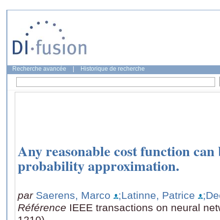
Recherche avancée
|
Historique de recherche
Any reasonable cost function can b
probability approximation.
par
Saerens, Marco
;Latinne, Patrice
;De
Référence
IEEE transactions on neural net
1210)