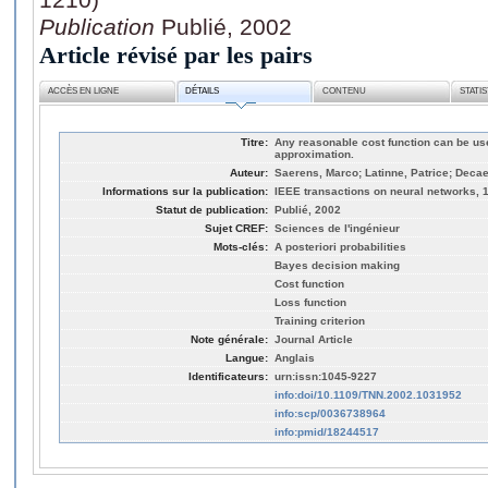
Publication
Publié, 2002
Article révisé par les pairs
ACCÈS EN LIGNE
DÉTAILS
CONTENU
STATI
Titre:
Any reasonable cost function can be used
approximation.
Auteur:
Saerens, Marco; Latinne, Patrice; Decae
Informations sur la publication:
IEEE transactions on neural networks, 1
Statut de publication:
Publié, 2002
Sujet CREF:
Sciences de l'ingénieur
Mots-clés:
A posteriori probabilities
Bayes decision making
Cost function
Loss function
Training criterion
Note générale:
Journal Article
Langue:
Anglais
Identificateurs:
urn:issn:1045-9227
info:doi/10.1109/TNN.2002.1031952
info:scp/0036738964
info:pmid/18244517