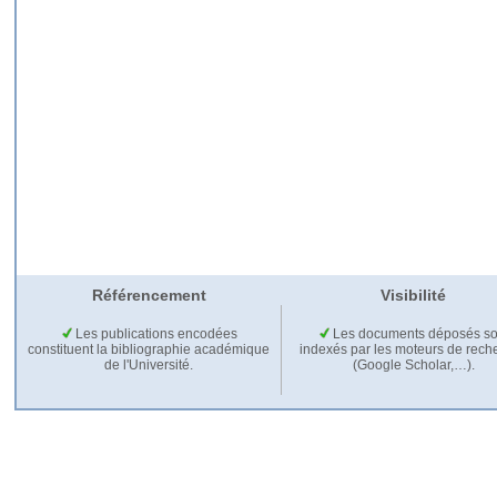
Référencement
Visibilité
Les publications encodées
Les documents déposés so
constituent la bibliographie académique
indexés par les moteurs de rech
de l'Université.
(Google Scholar,…).