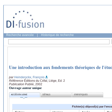
Recherche avancée
|
Historique de recherche
Une introduction aux fondements théoriques de l'étu
par
Heinderyckx, François
Référence
Éditions du Céfal, Liège, Ed. 2
Publication
Publié, 2002
Ouvrage auteur unique
ACCÈS EN LIGNE
DÉTAILS
STATISTIQUES
Fichier(s) déposé(s) par l'enc