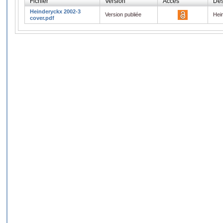
Fichier
Version
Accès
Des
Heinderyckx 2002-3
Version publiée
Hei
cover.pdf